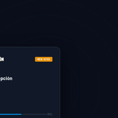
EN VIVO
epción
70%