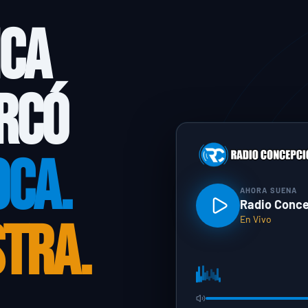
ICA
RCÓ
OCA.
AHORA SUENA
Radio Conc
STRA.
En Vivo